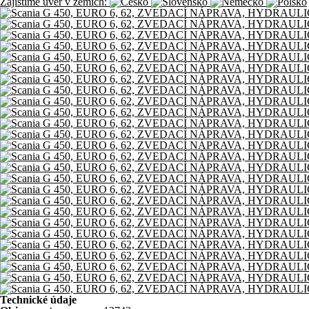
Zajistíme úvěr v zemích:
Technické údaje