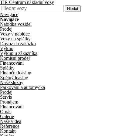
TIR Centrum nákladní vozy
Hledat
Navigace
Navigace
Nabídka vozidel
Prodej
Vozy v nabídce
Vozy na splátky
Dovoz na zakázku
Výkup
Výkup u zákazníka
Komisní prodej
Financování
Splátky
Finanční leasing
Zpětný leasing
Naše služby
Parkování a automyčka
Prodej
Servis
Pronájem
Financování
O nás
Galerie
Naše videa
Reference
Kontakt
Kariéra