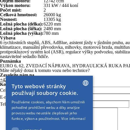
Objem motoru:
12742 ccm
Výkon motoru:
331 kW / 444 koní
Počet míst:
2
Celková hmotnost:
26000 kg
Nosnost:
13305 kg
Ložná plocha (délka):
6220 mm
Ložná plocha (šířka):
2480 mm
Ložná plocha (výška):
780 mm
Výbava
6 rychlostních stupňů, ABS, AdBlue, asistent jízdy v jízdním pruhu, au
klimatizace, manuální převodovka, mlhovky, motorová brzda, multifunkč
protiprokluzový systém kol (ASR), regulace výšky podvozku, stabiliza
nastavitelné sedadlo řidiče.
Poznámka
EURO 6, 62, ZVEDACÍ NÁPRAVA, HYDRAULICKÁ RUKA PAL
Máte nějaký dotaz k tomuto vozu nebo technice?
Zavolejte nám na
+420 731 511 212
Kontaktní formulář
Tyto webové stránky
Celé jméno:
*
používají soubory cookie.
E-mail:
*
CZECH
Používáme cookies, abychom Vám umožnili
Telefon:
pohodlné prohlížení webu a díky analýze
BULGARIAN
provozu webu neustále zlepšovali jeho
CROATIAN
funkce, výkon a použitelnost.
Více informací
ENGLISH