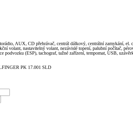
torádio, AUX, CD přehrávač, centrál dálkový, centrální zamykání, el. ok
ní volant, nastavitelný volant, nezávislé topení, palubní počítač, pér
ce podvozku (ESP), tachograf, tažné zařízení, tempomat, USB, uzávěrk
FINGER PK 17.001 SLD