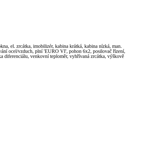
na, el. zrcátka, imobilizér, kabina krátká, kabina nízká, man.
ování ocel/vzduch, plní 'EURO VI', pohon 6x2, posilovač řízení,
a diferenciálu, venkovní teploměr, vyhřívaná zrcátka, výškově