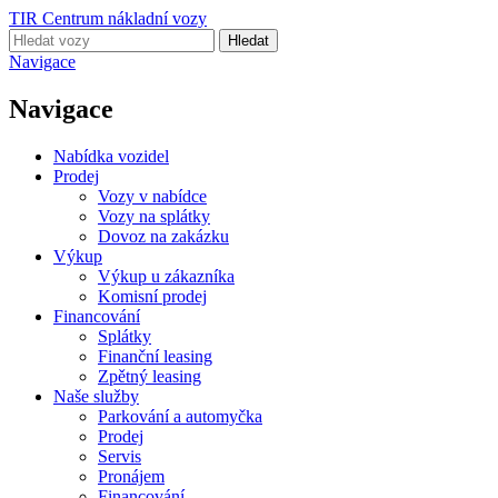
TIR Centrum nákladní vozy
Hledat
Navigace
Navigace
Nabídka vozidel
Prodej
Vozy v nabídce
Vozy na splátky
Dovoz na zakázku
Výkup
Výkup u zákazníka
Komisní prodej
Financování
Splátky
Finanční leasing
Zpětný leasing
Naše služby
Parkování a automyčka
Prodej
Servis
Pronájem
Financování