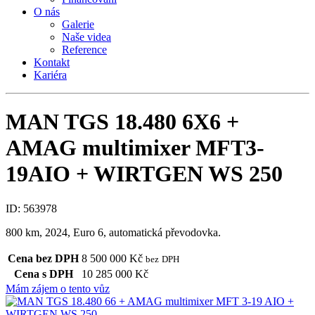
O nás
Galerie
Naše videa
Reference
Kontakt
Kariéra
MAN TGS 18.480 6X6 +
AMAG multimixer MFT3-
19AIO + WIRTGEN WS 250
ID: 563978
800
km, 2024, Euro 6, automatická převodovka.
Cena bez DPH
8 500 000 Kč
bez
DPH
Cena s DPH
10 285 000 Kč
Mám zájem o tento vůz