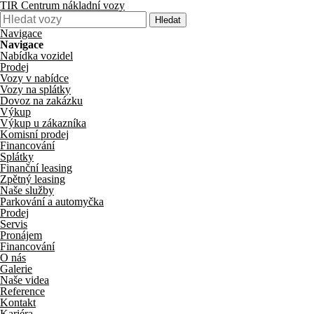
TIR Centrum nákladní vozy
Hledat
Navigace
Navigace
Nabídka vozidel
Prodej
Vozy v nabídce
Vozy na splátky
Dovoz na zakázku
Výkup
Výkup u zákazníka
Komisní prodej
Financování
Splátky
Finanční leasing
Zpětný leasing
Naše služby
Parkování a automyčka
Prodej
Servis
Pronájem
Financování
O nás
Galerie
Naše videa
Reference
Kontakt
Kariéra