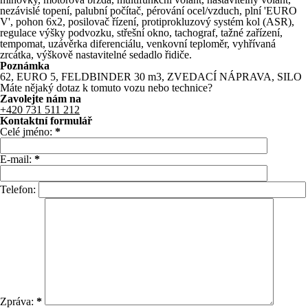
nezávislé topení, palubní počítač, pérování ocel/vzduch, plní 'EURO
V', pohon 6x2, posilovač řízení, protiprokluzový systém kol (ASR),
regulace výšky podvozku, střešní okno, tachograf, tažné zařízení,
tempomat, uzávěrka diferenciálu, venkovní teploměr, vyhřívaná
zrcátka, výškově nastavitelné sedadlo řidiče.
Poznámka
62, EURO 5, FELDBINDER 30 m3, ZVEDACÍ NÁPRAVA, SILO
Máte nějaký dotaz k tomuto vozu nebo technice?
Zavolejte nám na
+420 731 511 212
Kontaktní formulář
Celé jméno:
*
E-mail:
*
Telefon:
Zpráva:
*