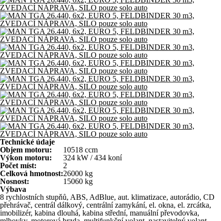
Technické údaje
Objem motoru:
10518 ccm
Výkon motoru:
324 kW / 434 koní
Počet míst:
2
Celková hmotnost:
26000 kg
Nosnost:
15060 kg
Výbava
8 rychlostních stupňů, ABS, AdBlue, aut. klimatizace, autorádio, CD
přehrávač, centrál dálkový, centrální zamykání, el. okna, el. zrcátka,
imobilizér, kabina dlouhá, kabina střední, manuální převodovka,
mlhovky, motorová brzda, multifunkční volant, nastavitelný volant,